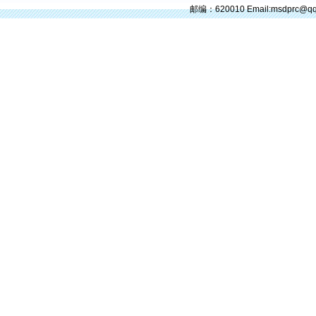
邮编：620010 Email:msdprc@q