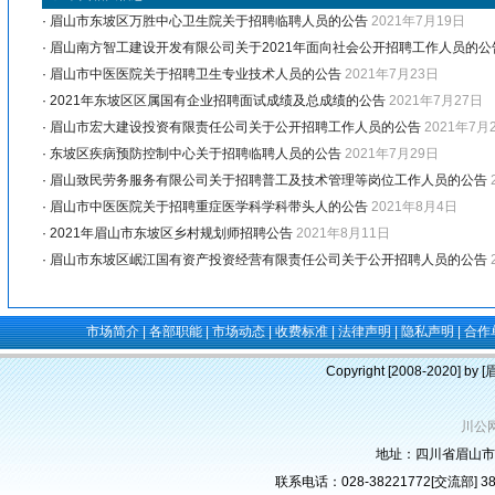
·
眉山市东坡区万胜中心卫生院关于招聘临聘人员的公告
2021年7月19日
·
眉山南方智工建设开发有限公司关于2021年面向社会公开招聘工作人员的公
·
眉山市中医医院关于招聘卫生专业技术人员的公告
2021年7月23日
·
2021年东坡区区属国有企业招聘面试成绩及总成绩的公告
2021年7月27日
·
眉山市宏大建设投资有限责任公司关于公开招聘工作人员的公告
2021年7月
·
东坡区疾病预防控制中心关于招聘临聘人员的公告
2021年7月29日
·
眉山致民劳务服务有限公司关于招聘普工及技术管理等岗位工作人员的公告
·
眉山市中医医院关于招聘重症医学科学科带头人的公告
2021年8月4日
·
2021年眉山市东坡区乡村规划师招聘公告
2021年8月11日
·
眉山市东坡区岷江国有资产投资经营有限责任公司关于公开招聘人员的公告
市场简介
|
各部职能
|
市场动态
|
收费标准
|
法律声明
|
隐私声明
|
合作
Copyright [2008-2020] b
川公网
地址：四川省眉山市
联系电话：028-38221772[交流部] 382