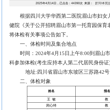
2025年4月14日，已点击：44390次 来源： [
打印本页
] [
根据四川大学华西第二医院眉山市妇女
健院《关于公开招聘眉山市第一托育园保育
将体检有关事项公告如下。
一、体检时间及集合地点
时间：
2024
年
4
月
15
日上午
8:00
到眉山
科参加体检
(
考生应持本人第二代居民身份证
地址
:
四川省眉山市东坡区三苏路
42
号
二、体检对象
姓名
报
王
敏
教
闵心绮
教