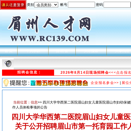
类别
帐号
密码
首 页
个人求职
招 聘 会
人才搜索
人事代理
招聘会信息：
2026年8月14日现场招聘会
<<<点击报
企业报名参会>>
|
展位
当前位置：
信息
>> 四川大学华西第二医院眉山妇女儿童医院眉山市妇幼保
作人员体检事项的公告
四川大学华西第二医院眉山妇女儿童医
关于公开招聘眉山市第一托育园工作