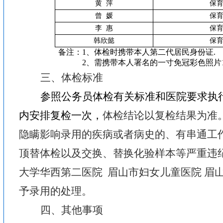
黄
萍
保
曾
媛
保
李
惠
保
韩欣懿
保
备注：
1
、体检时携带本人第二代居民身份证
.
2
、需携带本人署名的一寸免冠彩色照片
三、体检标准
参照公务员体检有关标准和医院要求执
内安排复检一次，
体检结论以复检结果为准
隐瞒影响录用的疾病或者病史的、有串通工
顶替体检以及交换、替换化验样本等严重违
大学华西第二医院
眉山市妇女儿童医院 眉
予录用的处理。
四、其他事项