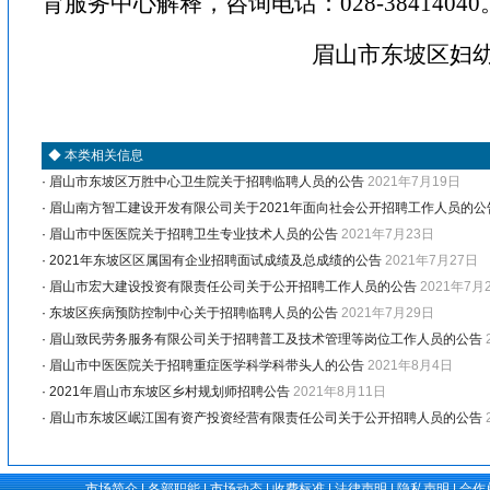
育服务中心解释，咨询电话：
028-38414040
眉山市东坡区妇
◆
本类相关信息
·
眉山市东坡区万胜中心卫生院关于招聘临聘人员的公告
2021年7月19日
·
眉山南方智工建设开发有限公司关于2021年面向社会公开招聘工作人员的公
·
眉山市中医医院关于招聘卫生专业技术人员的公告
2021年7月23日
·
2021年东坡区区属国有企业招聘面试成绩及总成绩的公告
2021年7月27日
·
眉山市宏大建设投资有限责任公司关于公开招聘工作人员的公告
2021年7月
·
东坡区疾病预防控制中心关于招聘临聘人员的公告
2021年7月29日
·
眉山致民劳务服务有限公司关于招聘普工及技术管理等岗位工作人员的公告
·
眉山市中医医院关于招聘重症医学科学科带头人的公告
2021年8月4日
·
2021年眉山市东坡区乡村规划师招聘公告
2021年8月11日
·
眉山市东坡区岷江国有资产投资经营有限责任公司关于公开招聘人员的公告
市场简介
|
各部职能
|
市场动态
|
收费标准
|
法律声明
|
隐私声明
|
合作