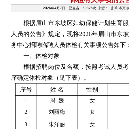
2026年4月7日，已点击：60825次 来源： [
打印本页
] [
根据
眉山市东坡区妇幼保健计划生育服
人员的公告》规定，现将
202
6
年
眉山市东
务中心招聘临聘人员
体检有关事项公告如下
一、体检对象
根据招聘岗位及名额，按照考试人员考
序确定体检对象（见下表）。
序号
姓 名
性别
1
冯
媛
女
2
刘丽梅
女
3
朱洋丽
女