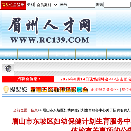
类别
帐号
密码
首 页
个人求职
招 聘 会
人才搜索
人事代理
招聘会信息：
2026年8月14日现场招聘会
<<<点击报
企业报名参会>>
|
展位
当前位置：
信息
>> 眉山市东坡区妇幼保健计划生育服务中心关于招聘临聘
眉山市东坡区妇幼保健计划生育服务中
体检有关事项的公