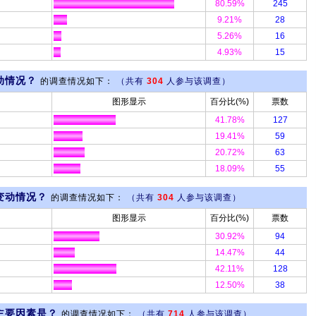
80.59%
245
9.21%
28
5.26%
16
4.93%
15
动情况？
的调查情况如下：
（共有
304
人参与该调查）
图形显示
百分比(%)
票数
41.78%
127
19.41%
59
20.72%
63
18.09%
55
变动情况？
的调查情况如下：
（共有
304
人参与该调查）
图形显示
百分比(%)
票数
30.92%
94
14.47%
44
42.11%
128
12.50%
38
主要因素是？
的调查情况如下：
（共有
714
人参与该调查）