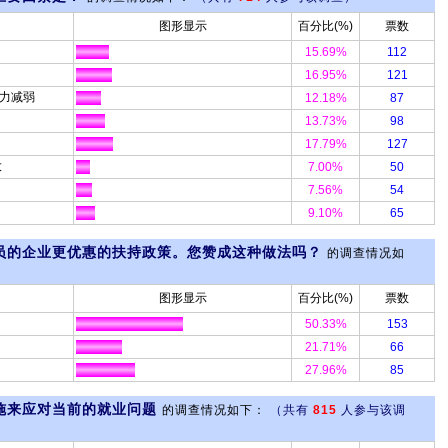
图形显示
百分比(%)
票数
15.69%
112
16.95%
121
能力减弱
12.18%
87
13.73%
98
17.79%
127
大
7.00%
50
7.56%
54
9.10%
65
员的企业更优惠的扶持政策。您赞成这种做法吗？
的调查情况如
图形显示
百分比(%)
票数
50.33%
153
21.71%
66
27.96%
85
施来应对当前的就业问题
的调查情况如下：
（共有
815
人参与该调