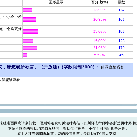
图形显示
百分比(%)
票数
13.99%
114
业、中小企业发
20.37%
166
者创业创造更好
23.07%
188
15.09%
123
21.96%
179
5.52%
45
，请您畅所欲言。（开放题）(字数限制2000)：
的调查情况如
人员能够查看
经书面同意请勿转载，否则将追究相关法律责任（四川怀志律师事务所曾勇律师(执业号22
本站所调查的数据均来自互联网，数据仅作参考，不作为司法证据等用途。
眉山人才专题调查频道，您的诚信参与，是对我们的最大支持！