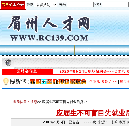
类别
帐号
密码
首 页
个人求职
招 聘 会
人才搜索
人事代理
招聘会信息：
2026年8月14日现场招聘会
<<<点击报
企业报名参会>>
|
展位
当前位置：
信息
>> 应届生不可盲目先就业后择业
应届生不可盲目先就业
2007年9月5日，已点击：35835次 来源： [
打印本页
] [