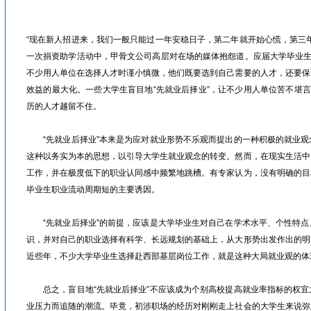
眉山人才网/洪雅人才网/彭山人才网/仁寿人才网/青神人才网/丹棱人才网/四川人才网/乐山人才网/眉山劳动力市场
“现在新人招进来，我们一般只能过一年安稳日子，第二年就开始心慌，第三
一次捐资助学活动中，甲骨文公司高层对在场的媒体抱怨道。应届大学毕业生
不少用人单位在选择人才时谨小慎微，他们既要选到自己需要的人才，还要保
效益的最大化。一些大学生盲目地“先就业后择业”，让不少用人单位苦不堪言
历的人才越留不住。
“先就业后择业”本来是为应对就业形势不乐观而提出的一种积极的就业观
这种以务实为本的思想，以引导大学生就业观念的转变。然而，在现实生活中
工作，并在极度低下的职业认同感中频繁地跳槽。有专家认为，没有明确的目
毕业生职业流动周期短的主要诱因。
“先就业后择业”的前提，应该是大学毕业生对自己在学术水平、个性特点
识，并对自己的职业选择有科学、长远规划的基础上，从大形势出发作出的明
近些年，不少大学毕业生选择赴西部基层岗位工作，就是这种大局就业观的体
总之，盲目地“先就业后择业”不应该成为个别高校提高就业率指标的权宜
业压力而追随的潮流。毕竟，初涉职场的经历对刚刚走上社会的大学生来说弥