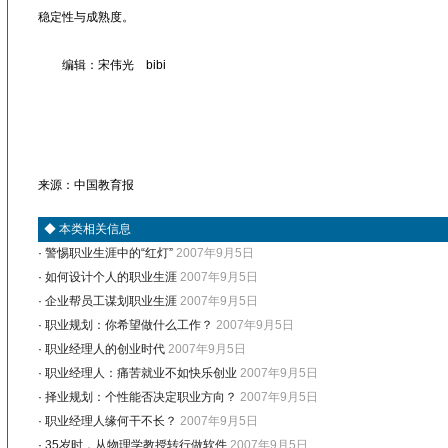
稳定性与成熟度。
编辑：宋伟光 bibi
眉山人才网/洪雅人才网/彭山人才网/仁寿人才网/青神人才网/丹棱人才网/四川人才网/乐山人才网/眉山劳动力市场
来源：中国教育报
◆
本类相关信息
·
警惕职业生涯中的“红灯”
2007年9月5日
·
如何设计个人的职业生涯
2007年9月5日
·
企业帮员工谋划职业生涯
2007年9月5日
·
职业规划：你希望做什么工作？
2007年9月5日
·
职业经理人的创业时代
2007年9月5日
·
职业经理人：痛苦就业不如快乐创业
2007年9月5日
·
择业规划：个性能否决定职业方向？
2007年9月5日
·
职业经理人缘何干不长？
2007年9月5日
·
35岁时，从物理学教授转行做软件
2007年9月5日