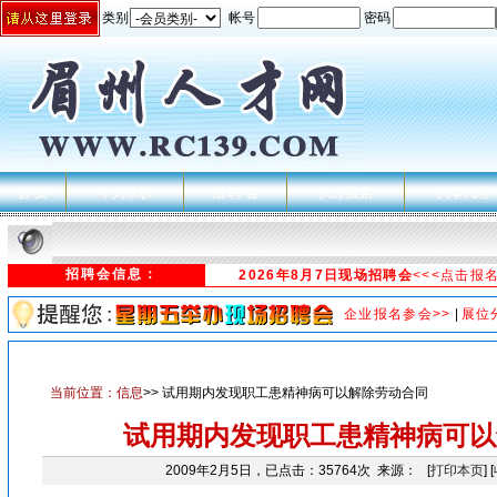
类别
帐号
密码
首 页
个人求职
招 聘 会
人才搜索
人事代理
招聘会信息：
2026年8月7日现场招聘会
<<<点击报
企业报名参会>>
|
展位
当前位置：
信息
>> 试用期内发现职工患精神病可以解除劳动合同
试用期内发现职工患精神病可以
2009年2月5日，已点击：35764次 来源： [
打印本页
] [